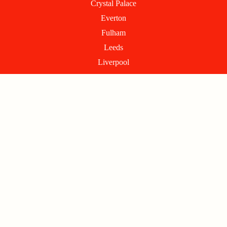
Crystal Palace
Everton
Fulham
Leeds
Liverpool
Manchester City
Manchester United
Newcastle
Nottingham Forest
Sunderland
Tottenham
West Ham
Wolverhampton
INFORMATIONS
Conditions générales d'utilisation