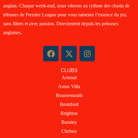
anglais. Chaque week-end, nous vibrons au rythme des chants de
tribunes de Premier League pour vous ramener l’essence du jeu,
sans filtres et avec passion. Directement depuis les pelouses
anglaises.
F
X
I
a
-
n
c
t
s
CLUBS
e
w
t
Arsenal
b
i
a
Aston Villa
o
t
g
o
t
r
Bournemouth
k
e
a
Brentford
r
m
Brighton
Burnley
Chelsea