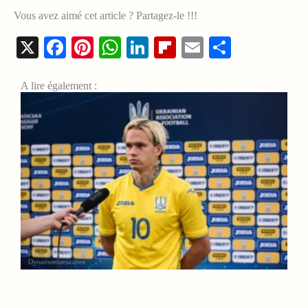
Vous avez aimé cet article ? Partagez-le !!!
X
Facebook
Pinterest
WhatsApp
LinkedIn
Flipboard
Email
Share
A lire également :