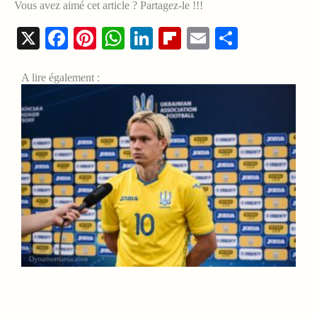
Vous avez aimé cet article ? Partagez-le !!!
X
Facebook
Pinterest
WhatsApp
LinkedIn
Flipboard
Email
Share
A lire également :