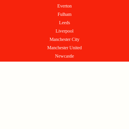
Everton
Fulham
Leeds
Liverpool
Manchester City
Manchester United
Newcastle
Nottingham Forest
Sunderland
Tottenham
West Ham
Wolverhampton
INFORMATIONS
Conditions générales d'utilisation
Politique de confidentialité