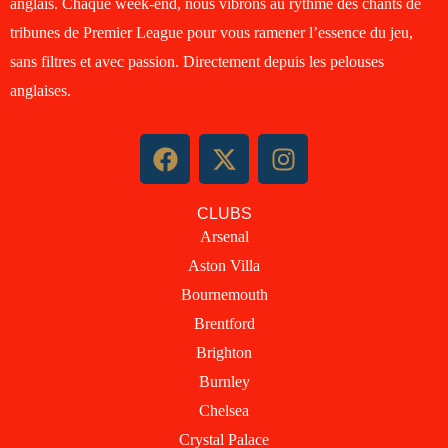
anglais. Chaque week-end, nous vibrons au rythme des chants de
tribunes de Premier League pour vous ramener l’essence du jeu,
sans filtres et avec passion. Directement depuis les pelouses
anglaises.
F
X
I
a
-
n
c
t
s
CLUBS
e
w
t
Arsenal
b
i
a
Aston Villa
o
t
g
o
t
r
Bournemouth
k
e
a
Brentford
r
m
Brighton
Burnley
Chelsea
Crystal Palace