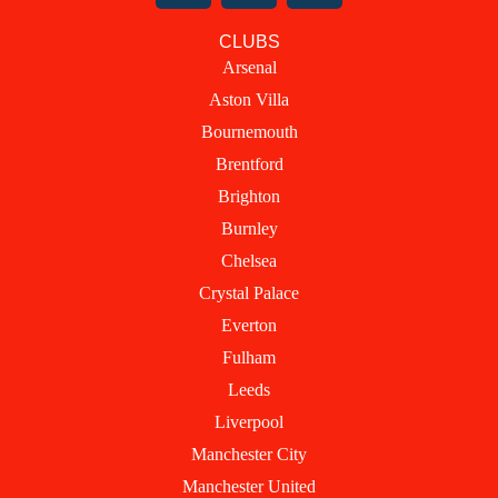
c
t
s
CLUBS
e
w
t
Arsenal
b
i
a
Aston Villa
o
t
g
o
t
r
Bournemouth
k
e
a
Brentford
r
m
Brighton
Burnley
Chelsea
Crystal Palace
Everton
Fulham
Leeds
Liverpool
Manchester City
Manchester United