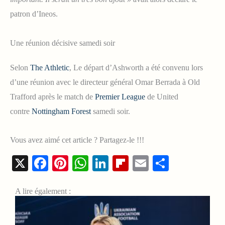
patron d’Ineos.
Une réunion décisive samedi soir
Selon
The Athletic
, Le départ d’Ashworth a été convenu lors
d’une réunion avec le directeur général Omar Berrada à Old
Trafford après le match de
Premier League
de United
contre
Nottingham Forest
samedi soir.
Vous avez aimé cet article ? Partagez-le !!!
X
Facebook
Pinterest
WhatsApp
LinkedIn
Flipboard
Email
Share
A lire également :