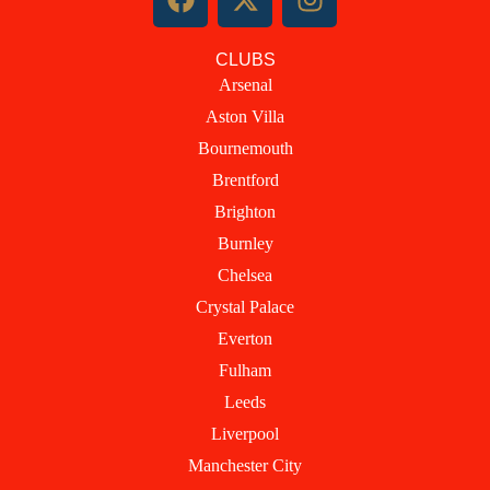
a
-
n
c
t
s
CLUBS
e
w
t
Arsenal
b
i
a
Aston Villa
o
t
g
o
t
r
Bournemouth
k
e
a
Brentford
r
m
Brighton
Burnley
Chelsea
Crystal Palace
Everton
Fulham
Leeds
Liverpool
Manchester City