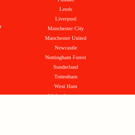
Leeds
Liverpool
r
Manchester City
Manchester United
Newcastle
Nottingham Forest
Sunderland
Tottenham
West Ham
Wolverhampton
© 2026 Football-Anglais.com – Tous droits réservés.