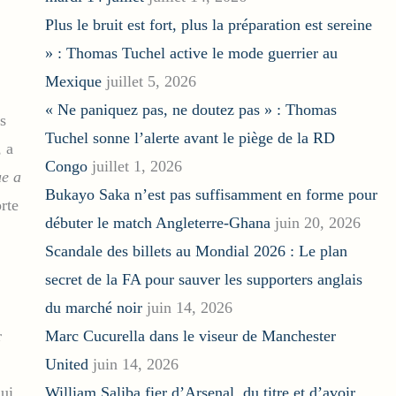
Plus le bruit est fort, plus la préparation est sereine
» : Thomas Tuchel active le mode guerrier au
Mexique
juillet 5, 2026
« Ne paniquez pas, ne doutez pas » : Thomas
s
Tuchel sonne l’alerte avant le piège de la RD
 a
Congo
juillet 1, 2026
ue a
Bukayo Saka n’est pas suffisamment en forme pour
orte
débuter le match Angleterre-Ghana
juin 20, 2026
Scandale des billets au Mondial 2026 : Le plan
secret de la FA pour sauver les supporters anglais
du marché noir
juin 14, 2026
r
Marc Cucurella dans le viseur de Manchester
United
juin 14, 2026
ui
William Saliba fier d’Arsenal, du titre et d’avoir