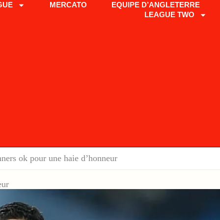
GUE
MERCATO
EQUIPE D’ANGLETERRE
LEAGUE TWO
nners ok pour une haie d’honneur
eur