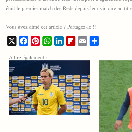
était le premier match des Reds depuis leur victoire au tit
Vous avez aimé cet article ? Partagez-le !!!
X
Facebook
Pinterest
WhatsApp
LinkedIn
Flipboard
Email
Share
A lire également :