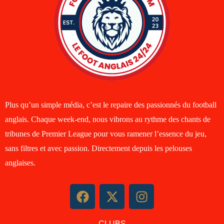
Plus qu’un simple média, c’est le repaire des passionnés du football
anglais. Chaque week-end, nous vibrons au rythme des chants de
tribunes de Premier League pour vous ramener l’essence du jeu,
sans filtres et avec passion. Directement depuis les pelouses
anglaises.
F
X
I
a
-
n
c
t
s
CLUBS