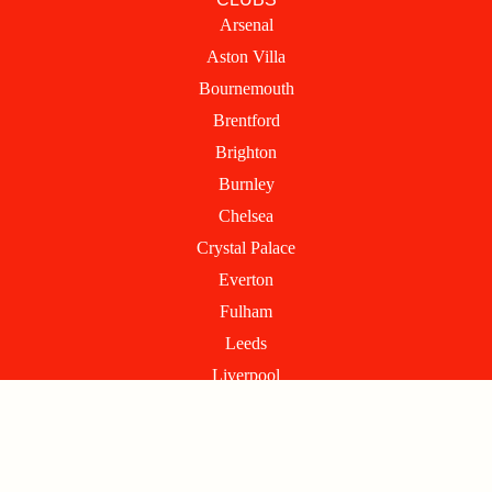
e
w
t
Arsenal
b
i
a
Aston Villa
o
t
g
o
t
r
Bournemouth
k
e
a
Brentford
r
m
Brighton
Burnley
Chelsea
Crystal Palace
Everton
Fulham
Leeds
Liverpool
Manchester City
Manchester United
Newcastle