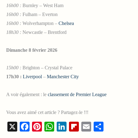
16h00 :
Burnley – West Ham
16h00 :
Fulham – Everton
16h00 :
Wolverhampton –
Chelsea
18h30 :
Newcastle – Brentford
Dimanche 8 février 2026
15h00 :
Brighton – Crystal Palace
17h30 :
Liverpool
–
Manchester City
A voir également : le
classement de Premier League
Vous avez aimé cet article ? Partagez-le !!!
X
Facebook
Pinterest
WhatsApp
LinkedIn
Flipboard
Email
Share