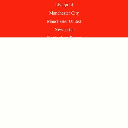
Liverpool
Manchester City
Manchester United
Newcastle
Nottingham Forest
Sunderland
Tottenham
West Ham
Wolverhampton
INFORMATIONS
Conditions générales d'utilisation
Politique de confidentialité
Mentions légales