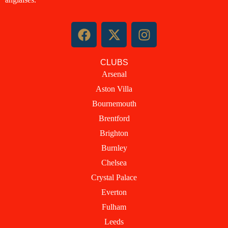
F
X
I
a
-
n
c
t
s
CLUBS
e
w
t
Arsenal
b
i
a
Aston Villa
o
t
g
o
t
r
Bournemouth
k
e
a
Brentford
r
m
Brighton
Burnley
Chelsea
Crystal Palace
Everton
Fulham
Leeds