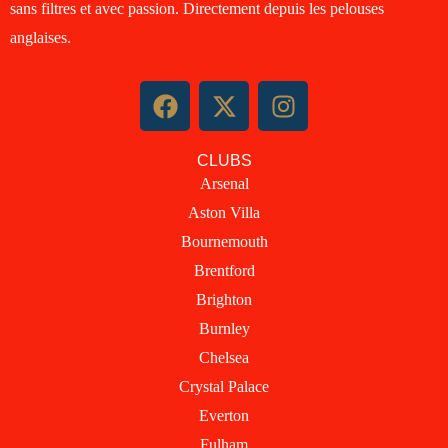
sans filtres et avec passion. Directement depuis les pelouses
anglaises.
F
X
I
a
-
n
c
t
s
CLUBS
e
w
t
Arsenal
b
i
a
Aston Villa
o
t
g
o
t
r
Bournemouth
k
e
a
Brentford
r
m
Brighton
Burnley
Chelsea
Crystal Palace
Everton
Fulham