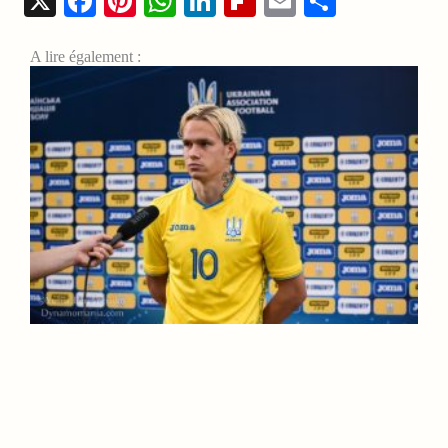
X
Facebook
Pinterest
WhatsApp
LinkedIn
Flipboard
Email
Share
A lire également :