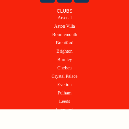
c
t
s
CLUBS
e
w
t
Arsenal
b
i
a
Aston Villa
o
t
g
o
t
r
Bournemouth
k
e
a
Brentford
r
m
Brighton
Burnley
Chelsea
Crystal Palace
Everton
Fulham
Leeds
Liverpool
Manchester City
Manchester United