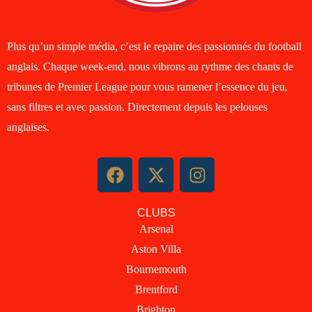
Plus qu’un simple média, c’est le repaire des passionnés du football
anglais. Chaque week-end, nous vibrons au rythme des chants de
tribunes de Premier League pour vous ramener l’essence du jeu,
sans filtres et avec passion. Directement depuis les pelouses
anglaises.
F
X
I
a
-
n
c
t
s
CLUBS
e
w
t
Arsenal
b
i
a
Aston Villa
o
t
g
o
t
r
Bournemouth
k
e
a
Brentford
r
m
Brighton