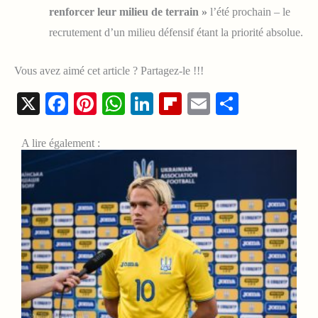
renforcer leur milieu de terrain »
l’été prochain – le
recrutement d’un milieu défensif étant la priorité absolue.
Vous avez aimé cet article ? Partagez-le !!!
X
Facebook
Pinterest
WhatsApp
LinkedIn
Flipboard
Email
Share
A lire également :