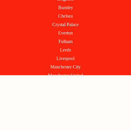
Burnley
Chelsea
Crystal Palace
Everton
Fulham
Leeds
Liverpool
Manchester City
Manchester United
Newcastle
Nottingham Forest
Sunderland
Tottenham
West Ham
Wolverhampton