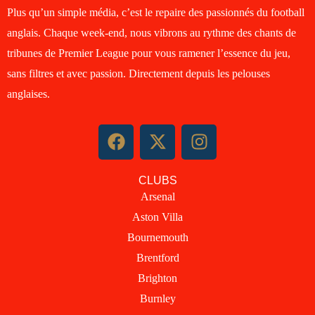
Plus qu’un simple média, c’est le repaire des passionnés du football
anglais. Chaque week-end, nous vibrons au rythme des chants de
tribunes de Premier League pour vous ramener l’essence du jeu,
sans filtres et avec passion. Directement depuis les pelouses
anglaises.
F
X
I
a
-
n
c
t
s
CLUBS
e
w
t
Arsenal
b
i
a
Aston Villa
o
t
g
o
t
r
Bournemouth
k
e
a
Brentford
r
m
Brighton
Burnley