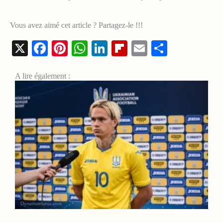
Vous avez aimé cet article ? Partagez-le !!!
X
Facebook
Pinterest
WhatsApp
LinkedIn
Flipboard
Email
Share
A lire également :