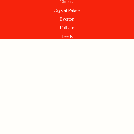
Chelsea
Crystal Palace
Everton
Fulham
Leeds
Liverpool
Manchester City
Manchester United
Newcastle
Nottingham Forest
Sunderland
Tottenham
West Ham
Wolverhampton
INFORMATIONS