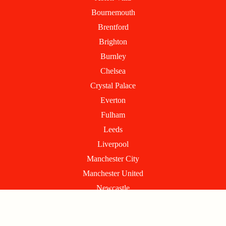
o
t
g
o
t
r
Bournemouth
k
e
a
Brentford
r
m
Brighton
Burnley
Chelsea
Crystal Palace
Everton
Fulham
Leeds
Liverpool
Manchester City
Manchester United
Newcastle
Nottingham Forest
Sunderland