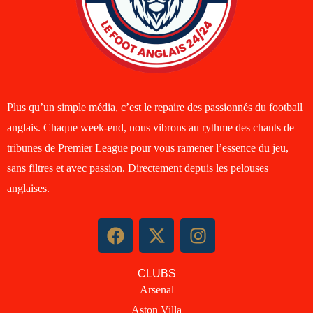
Plus qu’un simple média, c’est le repaire des passionnés du football
anglais. Chaque week-end, nous vibrons au rythme des chants de
tribunes de Premier League pour vous ramener l’essence du jeu,
sans filtres et avec passion. Directement depuis les pelouses
anglaises.
F
X
I
a
-
n
c
t
s
CLUBS
e
w
t
Arsenal
b
i
a
Aston Villa