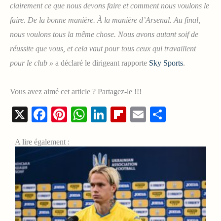
clairement ce que nous devons faire et comment nous voulons le
faire. De la bonne manière. À la manière d’Arsenal. Au final,
nous voulons tous la même chose. Nous avons autant soif de
réussite que vous, et cela vaut pour tous ceux qui travaillent
pour le club »
a déclaré le dirigeant rapporte
Sky Sports
.
Vous avez aimé cet article ? Partagez-le !!!
X
Facebook
Pinterest
WhatsApp
LinkedIn
Flipboard
Email
Share
A lire également :